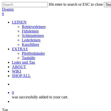
Skip
Hit enter to search or ESC to close
Sea
to
Close
Doggix
main
Search
search
0
content
Menu
LEINEN
Retrieverleinen
Führleinen
Schleppleinen
Lederleinen
Kurzführer
EXTRAS
Pfeiffenbänder
Taubälle
Leder und Tau
ABOUT
WIKI
SHOP ALL
search
0
was successfully added to your cart.
Menu
Tag