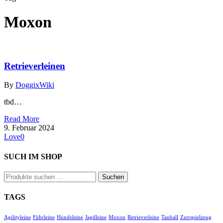
Moxon
Retrieverleinen
By
Doggix
Wiki
tbd…
Read More
9. Februar 2024
Love
0
SUCH IM SHOP
Suchen
Suchen
nach:
TAGS
Agilityleine
Führleine
Hundeleine
Jagdleine
Moxon
Retrieverleine
Tauball
Zerrspielzeug